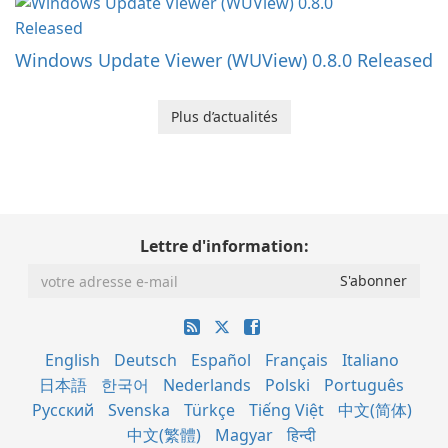
Windows Update Viewer (WUView) 0.8.0 Released
Plus d’actualités
Lettre d'information:
English
Deutsch
Español
Français
Italiano
日本語
한국어
Nederlands
Polski
Português
Русский
Svenska
Türkçe
Tiếng Việt
中文(简体)
中文(繁體)
Magyar
हिन्दी