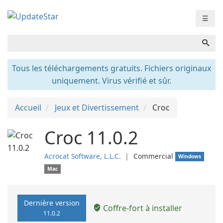
☰
Tous les téléchargements gratuits. Fichiers originaux
uniquement. Virus vérifié et sûr.
Accueil
Jeux et Divertissement
Croc
Croc 11.0.2
Acrocat Software, L.L.C.
❘
Commercial
Windows
Mac
Dernière version
Coffre-fort à installer
11.0.2