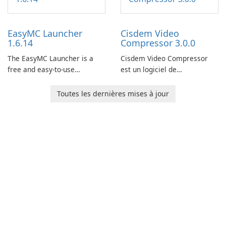
features, this app allows
now offers widescreen
users to easily design 3D
support.
models and generate
EasyMC Launcher
Cisdem Video
captivating animated scenes.
1.6.14
Compressor 3.0.0
The EasyMC Launcher is a
Cisdem Video Compressor
free and easy-to-use
est un logiciel de
Minecraft launcher
compression de vidéo pour
developed by EasyMC. It
Mac. Il permet aux
Toutes les dernières mises à jour
allows Minecraft players to
utilisateurs de compresser
quickly and easily access
les fichiers médias en réglant
their favorite servers and
le pourcentage, la taille de
mods with just a few clicks.
fichier cible et les
paramètres de fichier pour
garantir les …