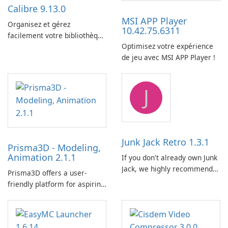
Calibre 9.13.0
MSI APP Player
Organisez et gérez
10.42.75.6311
facilement votre bibliothèque
Optimisez votre expérience
de livres électroniques à
de jeu avec MSI APP Player !
l’aide de Calibre.
J
Junk Jack Retro 1.3.1
Prisma3D - Modeling,
Animation 2.1.1
If you don't already own Junk
Jack, we highly recommend
Prisma3D offers a user-
purchasing it before
friendly platform for aspiring
considering Junk Jack Retro.
3D creators to bring their
This game is where it all
imagination to life. With a
began! Junk Jack Retro,
wide range of tools and
formerly known as Junk Jack,