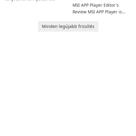
MSI APP Player Editor's
Calibre segítségével.
Review MSI APP Player is
MSI’s Windows Android
emulator built atop the
Minden legújabb frissítés
BlueStacks engine and tuned
for MSI hardware.