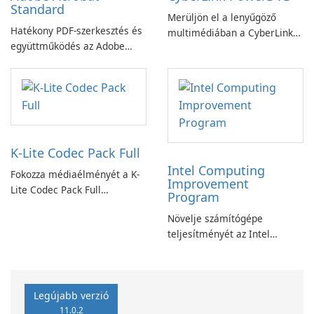
Standard
Merüljön el a lenyűgöző
Hatékony PDF-szerkesztés és
multimédiában a CyberLink
együttműködés az Adobe
PowerDVD-vel
Acrobat Standard
alkalmazással.
K-Lite Codec Pack Full
Intel Computing
Fokozza médiaélményét a K-
Improvement
Lite Codec Pack Full
Program
segítségével!
Növelje számítógépe
teljesítményét az Intel
számítástechnika-fejlesztési
programjával
Legújabb verzió
11.0.2