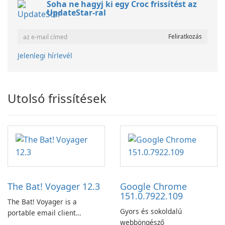
Soha ne hagyj ki egy Croc frissítést az
UpdateStar-ral
Jelenlegi hírlevél
Utolsó frissítések
The Bat! Voyager 12.3
Google Chrome
151.0.7922.109
The Bat! Voyager is a
Gyors és sokoldalú
portable email client
webböngésző
software which you can