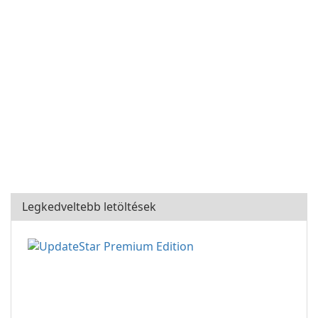
Legkedveltebb letöltések