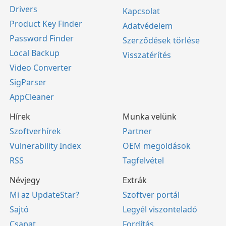
Drivers
Kapcsolat
Product Key Finder
Adatvédelem
Password Finder
Szerződések törlése
Local Backup
Visszatérítés
Video Converter
SigParser
AppCleaner
Hírek
Munka velünk
Szoftverhírek
Partner
Vulnerability Index
OEM megoldások
RSS
Tagfelvétel
Névjegy
Extrák
Mi az UpdateStar?
Szoftver portál
Sajtó
Legyél viszonteladó
Csapat
Fordítás