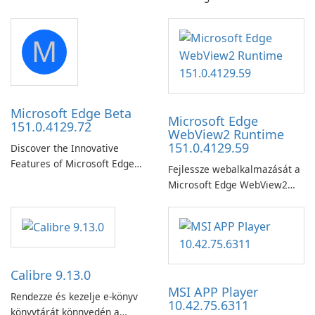
launch from any USB or
portable media on any
M
computer running Microsoft
Windows.
Microsoft Edge Beta
Microsoft Edge
151.0.4129.72
WebView2 Runtime
151.0.4129.59
Discover the Innovative
Features of Microsoft Edge
Fejlessze webalkalmazását a
Beta: The Future of Web
Microsoft Edge WebView2
Browsing Microsoft Edge
futtatókörnyezettel!
Beta, developed by Microsoft
Corporation, is shaping the
landscape of modern web
browsers with its cutting-
edge features and seamless
Calibre 9.13.0
user …
MSI APP Player
Rendezze és kezelje e-könyv
10.42.75.6311
könyvtárát könnyedén a