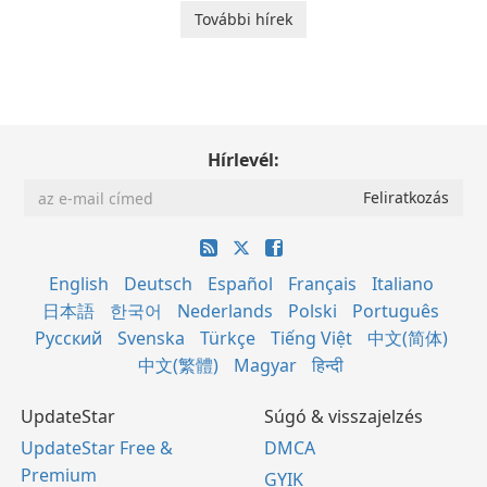
További hírek
Hírlevél:
English
Deutsch
Español
Français
Italiano
日本語
한국어
Nederlands
Polski
Português
Русский
Svenska
Türkçe
Tiếng Việt
中文(简体)
中文(繁體)
Magyar
हिन्दी
UpdateStar
Súgó & visszajelzés
UpdateStar Free &
DMCA
Premium
GYIK