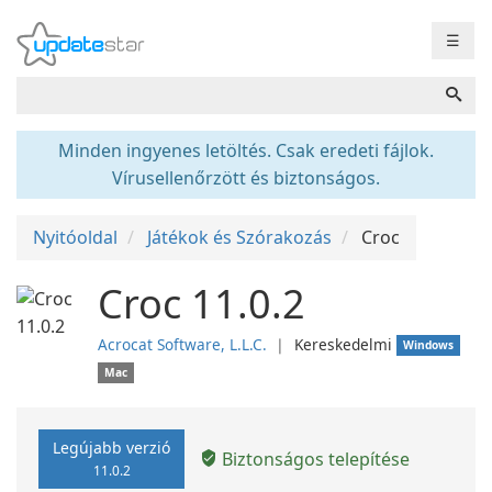
☰
Minden ingyenes letöltés. Csak eredeti fájlok.
Vírusellenőrzött és biztonságos.
Nyitóoldal
Játékok és Szórakozás
Croc
Croc 11.0.2
Acrocat Software, L.L.C.
❘
Kereskedelmi
Windows
Mac
Legújabb verzió
Biztonságos telepítése
11.0.2