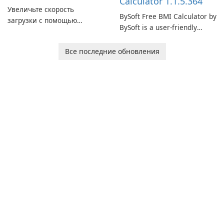
Calculator 1.1.5.364
Увеличьте скорость
BySoft Free BMI Calculator by
загрузки с помощью
BySoft is a user-friendly
Internet Download Manager!
software application
designed to help you
Все последние обновления
calculate your Body Mass
Index quickly and accurately.