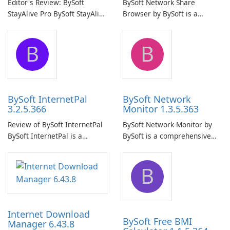
Editor's Review: BySoft
BySoft Network Share
StayAlive Pro BySoft StayAlive
Browser by BySoft is a
Pro is a reliable software
comprehensive software
application designed to
application that allows users
B
B
ensure the continuous and
to easily browse and manage
uninterrupted operation of
shared folders on their
your computer system.
network.
BySoft InternetPal
BySoft Network
3.2.5.366
Monitor 1.3.5.363
Review of BySoft InternetPal
BySoft Network Monitor by
BySoft InternetPal is a
BySoft is a comprehensive
comprehensive software
network monitoring software
application designed to
designed to help businesses
B
monitor your internet
effectively manage their
connection and provide real-
network infrastructure.
time insights into its
performance.
Internet Download
BySoft Free BMI
Manager 6.43.8