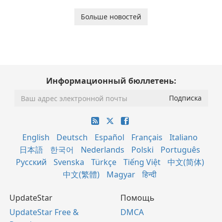
Больше новостей
Информационный бюллетень:
English
Deutsch
Español
Français
Italiano
日本語
한국어
Nederlands
Polski
Português
Русский
Svenska
Türkçe
Tiếng Việt
中文(简体)
中文(繁體)
Magyar
हिन्दी
UpdateStar
Помощь
UpdateStar Free &
DMCA