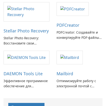
электронной почты
PDFCreator
Stellar Photo Recovery
PDFCreator: Создавайте и
конвертируйте PDF-файлы с
Stellar Photo Recovery:
легкостью!
Восстановите свои
потерянные воспоминания
с легкостью
DAEMON Tools Lite
Mailbird
Эффективное программное
Оптимизируйте работу с
обеспечение для
электронной почтой с
виртуальных дисков
помощью Mailbird от
Maryssael.