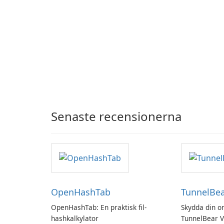
Senaste recensionerna
OpenHashTab
TunnelBe
OpenHashTab: En praktisk fil-
Skydda din o
hashkalkylator
TunnelBear 