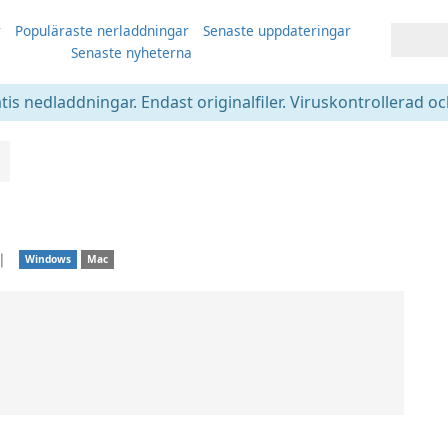
r
Populäraste nerladdningar
Senaste uppdateringar
Senaste nyheterna
atis nedladdningar. Endast originalfiler. Viruskontrollerad oc
❘
Windows
Mac