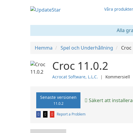
Våra produkte
Alla gr
Hemma
Spel och Underhållning
Croc
Croc 11.0.2
Acrocat Software, L.L.C.
❘
Kommersiell
Senaste versionen
Säkert att installera
11.0.2
Report a Problem