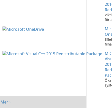
201
Red
Vikt
för 
Visu
Mic
appl
One
Effe
filh
Micr
Mic
One
Vis
201
Red
Pac
Öka 
sys
med
Visu
Redi
Mer ›
Pack