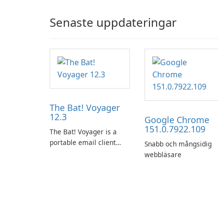
Senaste uppdateringar
The Bat! Voyager
12.3
Google Chrome
151.0.7922.109
The Bat! Voyager is a
portable email client
Snabb och mångsidig
software which you can
webbläsare
launch from any USB or
portable media on any
computer running
Microsoft Windows.