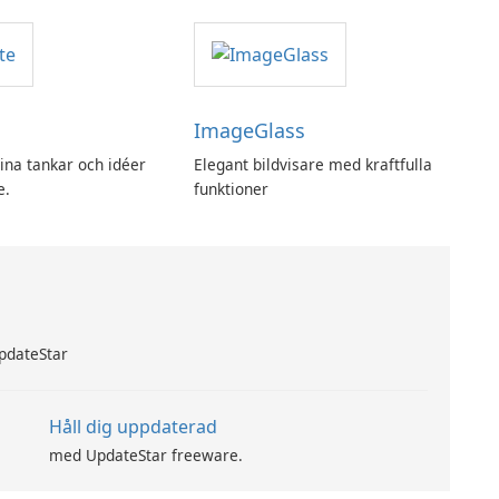
SpotPlayer
ImageGlass
ina tankar och idéer
Elegant bildvisare med kraftfulla
e.
funktioner
UpdateStar
Håll dig uppdaterad
med UpdateStar freeware.