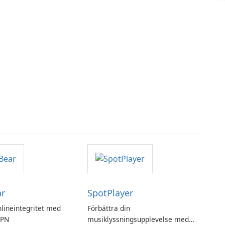
ar
SpotPlayer
nlineintegritet med
Förbättra din
VPN
musiklyssningsupplevelse med