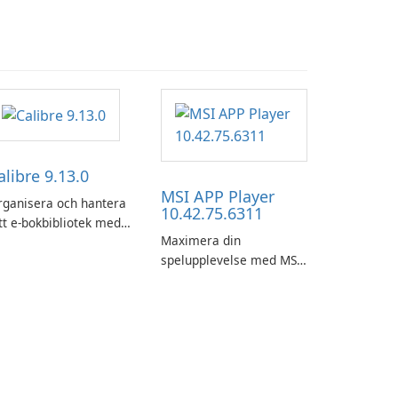
alibre 9.13.0
MSI APP Player
rganisera och hantera
10.42.75.6311
tt e-bokbibliotek med
Maximera din
tthet med hjälp av
spelupplevelse med MSI
libre.
APP Player!